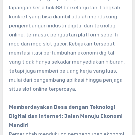
lapangan kerja hoki88 berkelanjutan. Langkah
konkret yang bisa diambil adalah mendukung
pengembangan industri digital dan teknologi
online, termasuk penguatan platform seperti
mpo dan mpo slot gacor. Kebijakan tersebut
memfasilitasi pertumbuhan ekonomi digital
yang tidak hanya sekadar menyediakan hiburan,
tetapi juga memberi peluang kerja yang luas,
mulai dari pengembang aplikasi hingga penjaga
situs slot online terpercaya.
Memberdayakan Desa dengan Teknologi
Digital dan Internet: Jalan Menuju Ekonomi
Mandiri
Pemerintah mendukung pembangunan ekonomi