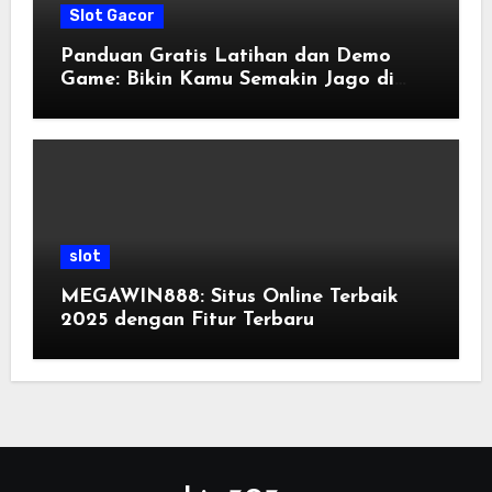
Slot Gacor
Panduan Gratis Latihan dan Demo
Game: Bikin Kamu Semakin Jago di
MPO99ID!
slot
MEGAWIN888: Situs Online Terbaik
2025 dengan Fitur Terbaru