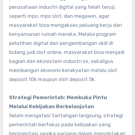
perusahaan industri digital yang telah teruji,
seperti mpo, mpo slot, dan megawin, agar
masyarakat bisa mengakses peluang kerja dari
kenyamanan rumah mereka. Melalui program
pelatihan digital dan pengembangan skill di
bidang judi slot online, masyarakat bisa menjadi
bagian dari ekosistem industri ini, sekaligus
membangun ekonomi kerakyatan melalu slot
deposit 10k maupun slot deposit 5k.
Strategi Pemerintah: Membuka Pintu
Melalui Kebijakan Berkelanjutan
Selain mengatasi tantangan langsung, strategi
pemerintah berfokus pada kebijakan yang
berorientasi jangka panjang dalam menciptakan