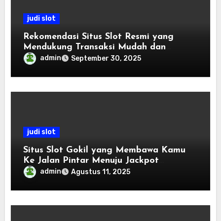
judi slot
Rekomendasi Situs Slot Resmi yang
Mendukung Transaksi Mudah dan
Keamanan Data Pemain!
admin
September 30, 2025
judi slot
Situs Slot Gokil yang Membawa Kamu
Ke Jalan Pintar Menuju Jackpot
Melimpah!
admin
Agustus 11, 2025