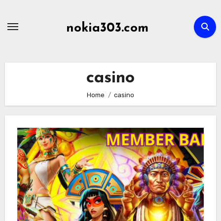
Skip
to
nokia303.com
content
casino
Home
casino