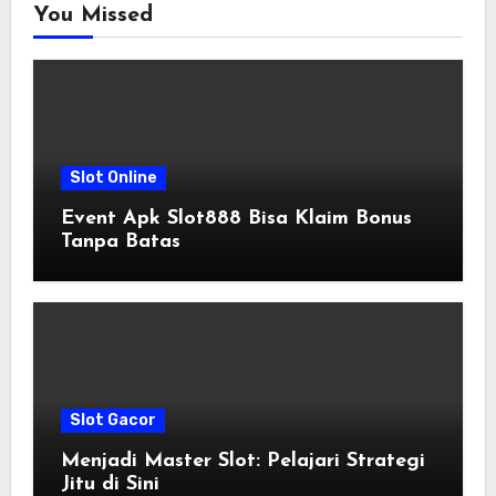
You Missed
Slot Online
Event Apk Slot888 Bisa Klaim Bonus
Tanpa Batas
Slot Gacor
Menjadi Master Slot: Pelajari Strategi
Jitu di Sini