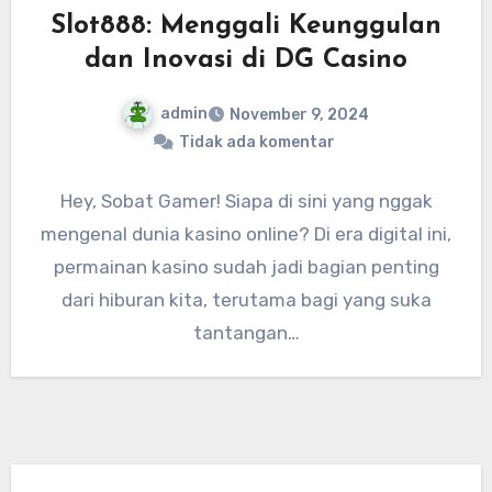
Slot888: Menggali Keunggulan
dan Inovasi di DG Casino
admin
November 9, 2024
Tidak ada komentar
Hey, Sobat Gamer! Siapa di sini yang nggak
mengenal dunia kasino online? Di era digital ini,
permainan kasino sudah jadi bagian penting
dari hiburan kita, terutama bagi yang suka
tantangan…