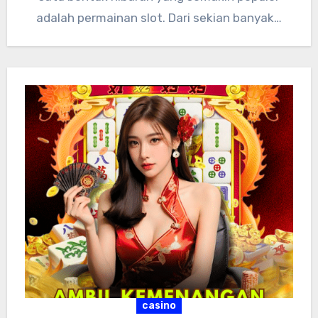
adalah permainan slot. Dari sekian banyak…
casino